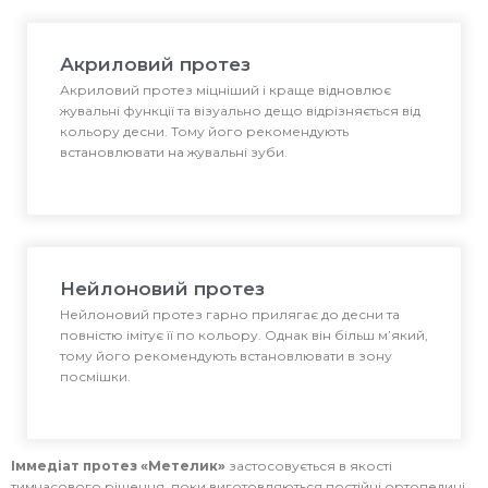
Акриловий протез
Акриловий протез міцніший і краще відновлює
жувальні функції та візуально дещо відрізняється від
кольору десни. Тому його рекомендують
встановлювати на жувальні зуби.
Нейлоновий протез
Нейлоновий протез гарно прилягає до десни та
повністю імітує її по кольору. Однак він більш м’який,
тому його рекомендують встановлювати в зону
посмішки.
Іммедіат протез «Метелик»
застосовується в якості
тимчасового рішення, поки виготовляються постійні ортопедині