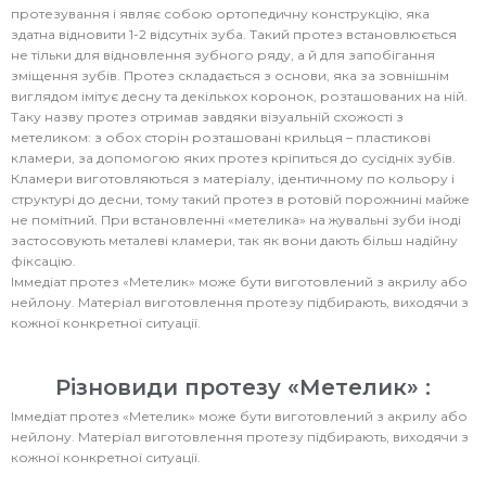
протезування і являє собою ортопедичну конструкцію, яка
здатна відновити 1-2 відсутніх зуба. Такий протез встановлюється
не тільки для відновлення зубного ряду, а й для запобігання
зміщення зубів. Протез складається з основи, яка за зовнішнім
виглядом імітує десну та декількох коронок, розташованих на ній.
Таку назву протез отримав завдяки візуальній схожості з
метеликом: з обох сторін розташовані крильця – пластикові
кламери, за допомогою яких протез кріпиться до сусідніх зубів.
Кламери виготовляються з матеріалу, ідентичному по кольору і
структурі до десни, тому такий протез в ротовій порожнині майже
не помітний. При встановленні «метелика» на жувальні зуби іноді
застосовують металеві кламери, так як вони дають більш надійну
фіксацію.
Іммедіат протез «Метелик» може бути виготовлений з акрилу або
нейлону. Матеріал виготовлення протезу підбирають, виходячи з
кожної конкретної ситуації.
Різновиди протезу «Метелик» :
Іммедіат протез «Метелик» може бути виготовлений з акрилу або
нейлону. Матеріал виготовлення протезу підбирають, виходячи з
кожної конкретної ситуації.