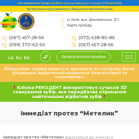
Ми працюємо! Графік роботи під час воєнного стану з 9:00 до 19:00
Зустрінемо нашу перемогу з бездоганною посмішкою!
м. Київ, вул. Дмитрівська, 3/7
Карта проїзду
(067) 457-28-56
(073) 438-80-86
(099) 370-62-50
(067) 457-28-56
Записатися на прийом
UA
RU
EN
Військовим, перша медична допомога по гострому болю
(лікування, видалення) надається безкоштовно та
позачергово.
Клініка РЕКОДЕНТ використовує сучасне 3D
сканування зубів, яке передбачає отримання
найточніших відбитків зубів
Іммедіат протез “Метелик”
Іммедіат протез «Метелик»
відноситься до знімного