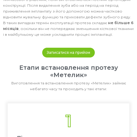
конструкції. Після видалення зуба або на період на період
приживлення імплантату з його допомогою можна частково
відновити жувальну функцію та приховати дефекти зубного ряду.
В таких випадках термін експлуатації протеза складає
не більше 6
місяців
, оскільки він не попереджає зменшення кісткової тканини
і в майбутньому це може ускладнити процес імплантації.
Записатися на прийом
Етапи встановлення протезу
«Метелик»
Виготовлення та встановлення протезу «Метелик» займає
небагато часу та проходить у такі етапи:
1