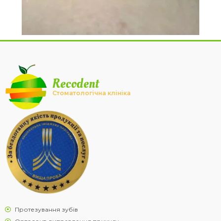
Recodent
Стоматологічна клініка
Протезування зубів