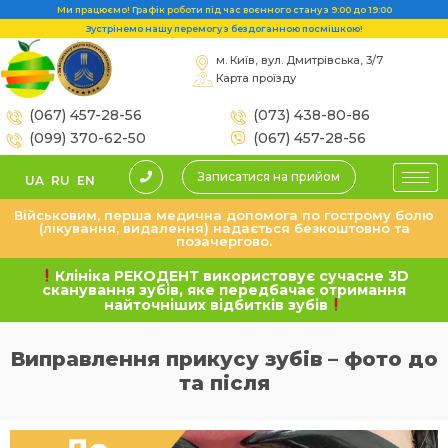
Ми працюємо! Графік роботи під час воєнного стану з 9:00 до 19:00
Зустрінемо нашу перемогу з бездоганною посмішкою!
м. Київ, вул. Дмитрівська, 3/7
Карта проїзду
(067) 457-28-56
(073) 438-80-86
(099) 370-62-50
(067) 457-28-56
Записатися на прийом
UA
RU
EN
Військовим, перша медична допомога по гострому болю
(лікування, видалення) надається безкоштовно та
позачергово.
Клініка РЕКОДЕНТ використовує сучасне 3D
сканування зубів, яке передбачає отримання
найточніших відбитків зубів
Виправлення прикусу зубів – фото до
та після