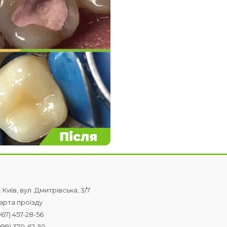
. Київ, вул. Дмитрівська, 3/7
арта проїзду
067) 457-28-56
099) 370-62-50