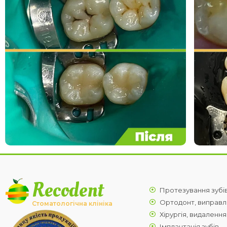
Recodent
Протезування зубі
Ортодонт, виправл
Стоматологічна клініка
Хірургія, видалення
Імплантація зубів