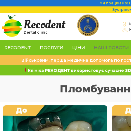
Ми працюємо! Гр
Зустріне
Recodent
Dental clinic
RECODENT
ПОСЛУГИ
ЦІНИ
НАШІ РОБОТИ
Військовим, перша медична допомога по гост
Клініка РЕКОДЕНТ використовує сучасне 3D 
Пломбування 