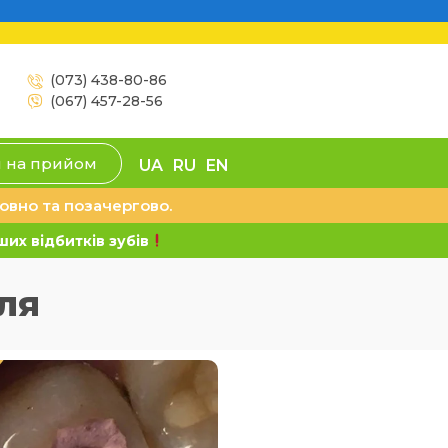
(073) 438-80-86
(067) 457-28-56
я на прийом
UA
RU
EN
овно та позачергово.
их відбитків зубів
ля