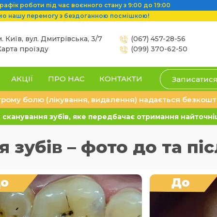
афік роботи під час воєнного стану з 9:00 до 19:00
мо нашу перемогу з бездоганною посмішкою!
м. Київ, вул. Дмитрівська, 3/7
(067) 457-28-56
Карта проїзду
(099) 370-62-50
АКЦІЇ
ПРО НАС
КОНТАКТИ
Записатис
рому болю (лікування, видалення) надається безкошт
сканування зубів, яке передбачає отримання найточніш
зубів – фото до та піс