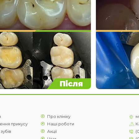
в
Про клініку
м
ення прикусу
Наші роботи
К
 зубів
Акції
(
Ціни
(