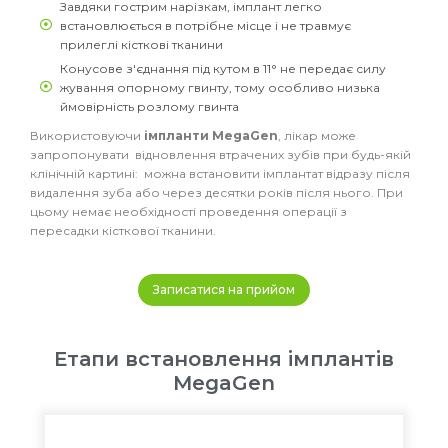
Завдяки гострим нарізкам, імплант легко
встановлюється в потрібне місце і не травмує
прилеглі кісткові тканини
Конусове з'єднання під кутом в 11° не передає силу
жування опорному гвинту, тому особливо низька
ймовірність розлому гвинта
Використовуючи
імпланти MegaGen
, лікар може
запропонувати відновлення втрачених зубів при будь-якій
клінічній картині: можна встановити імплантат відразу після
видалення зуба або через десятки років після нього. При
цьому немає необхідності проведення операції з
пересадки кісткової тканини.
Записатися на прийом
Етапи встановлення імплантів
MegaGen