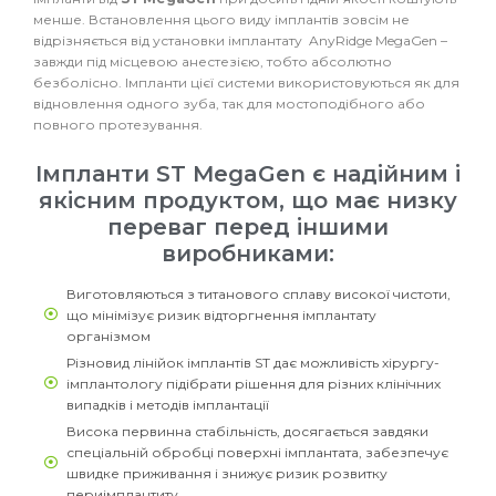
менше. Встановлення цього виду імплантів зовсім не
відрізняється від установки імплантату AnyRidge MegaGen –
завжди під місцевою анестезією, тобто абсолютно
безболісно. Імпланти цієї системи використовуються як для
відновлення одного зуба, так для мостоподібного або
повного протезування.
Імпланти ST MegaGen є надійним і
якісним продуктом, що має низку
переваг перед іншими
виробниками:
Виготовляються з титанового сплаву високої чистоти,
що мінімізує ризик відторгнення імплантату
організмом
Різновид лінійок імплантів ST дає можливість хірургу-
імплантологу підібрати рішення для різних клінічних
випадків і методів імплантації
Висока первинна стабільність, досягається завдяки
спеціальній обробці поверхні імплантата, забезпечує
швидке приживання і знижує ризик розвитку
периімплантиту