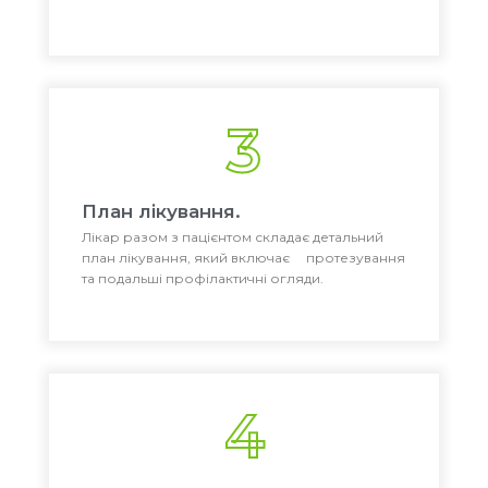
3
План лікування.
Лікар разом з пацієнтом складає детальний
план лікування, який включає протезування
та подальші профілактичні огляди.
4