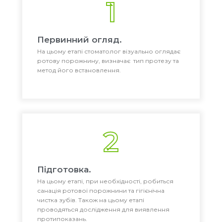
1
Первинний огляд.
На цьому етапі стоматолог візуально оглядає
ротову порожнину, визначає тип протезу та
метод його встановлення.
2
Підготовка.
На цьому етапі, при необхідності, робиться
санація ротової порожнини та гігієнічна
чистка зубів. Також на цьому етапі
проводяться дослідження для виявлення
протипоказань.