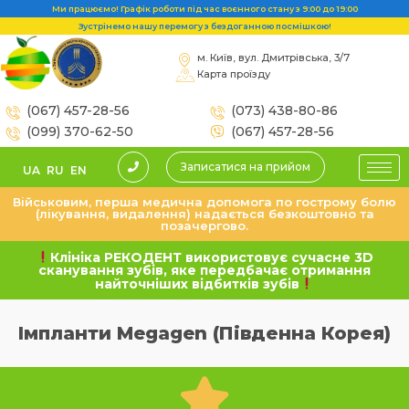
Ми працюємо! Графік роботи під час воєнного стану з 9:00 до 19:00
Зустрінемо нашу перемогу з бездоганною посмішкою!
м. Київ, вул. Дмитрівська, 3/7
Карта проїзду
(067) 457-28-56
(073) 438-80-86
(099) 370-62-50
(067) 457-28-56
Записатися на прийом
UA
RU
EN
Військовим, перша медична допомога по гострому болю
(лікування, видалення) надається безкоштовно та
позачергово.
Клініка РЕКОДЕНТ використовує сучасне 3D
сканування зубів, яке передбачає отримання
найточніших відбитків зубів
Імпланти Megagen (Південна Корея)