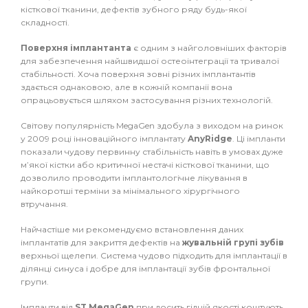
кісткової тканини, дефектів зубного ряду будь-якої
складності.
Поверхня імплантанта
є одним з найголовніших факторів
для забезпечення найшвидшої остеоінтеграції та тривалої
стабільності. Хоча поверхня зовні різних імплантантів
здається однаковою, але в кожній компанії вона
опрацьовується шляхом застосування різних технологій.
Світову популярність MegaGen здобула з виходом на ринок
у 2009 році інноваційного імплантату
AnyRidge
. Ці імпланти
показали чудову первинну стабільність навіть в умовах дуже
м’якої кістки або критичної нестачі кісткової тканини, що
дозволило проводити імплантологічне лікування в
найкоротші терміни за мінімального хірургічного
втручання.
Найчастіше ми рекомендуємо встановлення даних
імплантатів для закриття дефектів на
жувальній групі зубів
верхньої щелепи. Система чудово підходить для імплантації в
ділянці синуса і добре для імплантації зубів фронтальної
групи.
Імпланти від
ST MegaGen
при досить гідній якості коштують