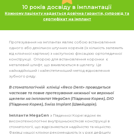
10 років досвіду в імплантації
Кожному пацієнту надається довічна гарантія, супровід та
сертифікат на імплант
Протезування на імплантах являє собою встановлення
одного або декількох штучних коренів (їх кількість залежить
від клінічної картини) з наступною фіксацією ортопедичної
конструкції. Опорою для встановлення коронки є
металевий штифт, що вживлюється в щелепу. Це
найнадійніший і найестетичніший метод відновлення
зубного ряду.
В стоматологічній клініці «Reco Dent» проводиться
часткове та повне протезування нижньої чи верхньої
щелепи на імплантат MegaGen (Південна Корея), DIO
(Південна Корея), Swiss Implant (Швейцарія).
Імпланти MegaGen
з Південної Кореї відомі як
високотехнологічні внутрішньокісткові конструкції в
стоматології, що відрізняються надійністю та міцністю.
Фахівці нашої клініки рекомендують їх у разі дефіциту