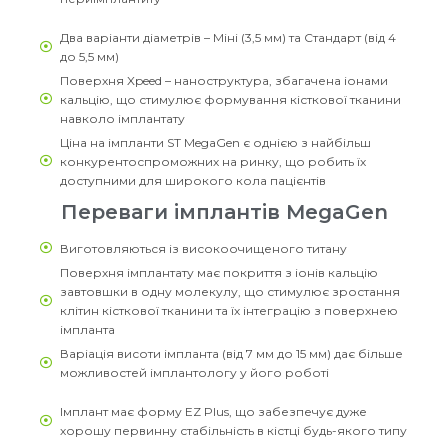
Два варіанти діаметрів – Міні (3,5 мм) та Стандарт (від 4
до 5,5 мм)
Поверхня Xpeed – наноструктура, збагачена іонами
кальцію, що стимулює формування кісткової тканини
навколо імплантату
Ціна на імпланти ST MegaGen є однією з найбільш
конкурентоспроможних на ринку, що робить їх
доступними для широкого кола пацієнтів
Переваги імплантів MegaGen
Виготовляються із високоочищеного титану
Поверхня імплантату має покриття з іонів кальцію
завтовшки в одну молекулу, що стимулює зростання
клітин кісткової тканини та їх інтеграцію з поверхнею
імпланта
Варіація висоти імпланта (від 7 мм до 15 мм) дає більше
можливостей імплантологу у його роботі
Імплант має форму EZ Plus, що забезпечує дуже
хорошу первинну стабільність в кістці будь-якого типу