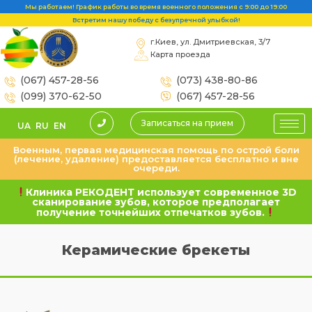
Мы работаем! График работы во время военного положения с 9:00 до 19:00
Встретим нашу победу с безупречной улыбкой!
г.Киев, ул. Дмитриевская, 3/7
Карта проезда
(067) 457-28-56
(073) 438-80-86
(099) 370-62-50
(067) 457-28-56
Записаться на прием
UA
RU
EN
Военным, первая медицинская помощь по острой боли
(лечение, удаление) предоставляется бесплатно и вне
очереди.
Клиника РЕКОДЕНТ использует современное 3D
сканирование зубов, которое предполагает
получение точнейших отпечатков зубов.
Керамические брекеты