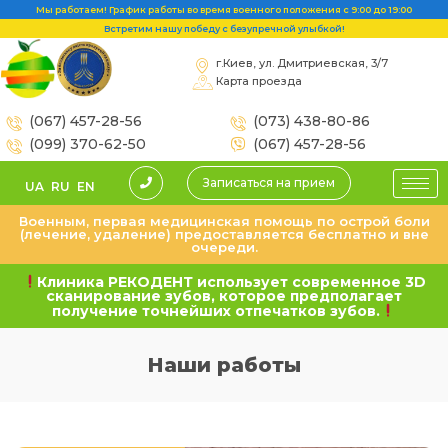
Мы работаем! График работы во время военного положения с 9:00 до 19:00
Встретим нашу победу с безупречной улыбкой!
г.Киев, ул. Дмитриевская, 3/7
Карта проезда
(067) 457-28-56
(073) 438-80-86
(099) 370-62-50
(067) 457-28-56
Записаться на прием
UA
RU
EN
Военным, первая медицинская помощь по острой боли
(лечение, удаление) предоставляется бесплатно и вне
очереди.
Клиника РЕКОДЕНТ использует современное 3D
сканирование зубов, которое предполагает
получение точнейших отпечатков зубов.
Наши работы